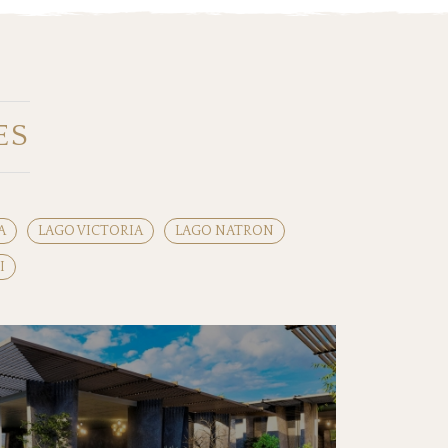
ES
A
LAGO VICTORIA
LAGO NATRON
I