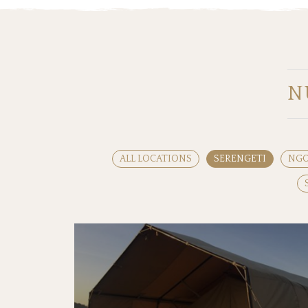
N
ALL LOCATIONS
SERENGETI
NG