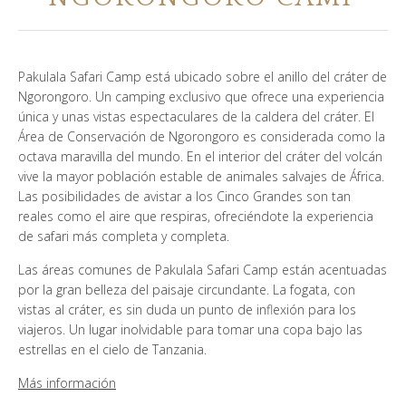
¿QUIÉN SOMOS?
GALERÍA DE FOTOS
Pakulala Safari Camp está ubicado sobre el anillo del cráter de
Ngorongoro. Un camping exclusivo que ofrece una experiencia
TESTIMONIOS
única y unas vistas espectaculares de la caldera del cráter. El
Área de Conservación de Ngorongoro es considerada como la
octava maravilla del mundo. En el interior del cráter del volcán
NUESTROS GUÍAS
vive la mayor población estable de animales salvajes de África.
Las posibilidades de avistar a los Cinco Grandes son tan
reales como el aire que respiras, ofreciéndote la experiencia
de safari más completa y completa.
CONTACTOS
Las áreas comunes de Pakulala Safari Camp están acentuadas
por la gran belleza del paisaje circundante. La fogata, con
vistas al cráter, es sin duda un punto de inflexión para los
viajeros. Un lugar inolvidable para tomar una copa bajo las
estrellas en el cielo de Tanzania.
Más información