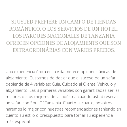
¿QUIÉN SOMOS?
GALERÍA DE FOTOS
SI USTED PREFIERE UN CAMPO DE TIENDAS
ROMÁNTICO, O LOS SERVICIOS DE UN HOTEL,
TESTIMONIOS
LOS PARQUES NACIONALES DE TANZANIA
OFRECEN OPCIONES DE ALOJAMIENTS QUE SON
NUESTROS GUÍAS
EXTRAORDINÁRIAS CON VARIOS PRECIOS.
Una experiencia única en la vida merece opciones únicas de
CONTACTOS
alojamiento. Gustamos de decier que el suceso de un safari
depiende de 4 variables: Guía, Cuidado al Cliente, Vehículo y
alojamiento. Las 3 primeras variables son garantizadas ser las
mejores de los mejores de la indústria cuando usted reserva
un safari con Soul Of Tanzania. Cuanto al cuarto, nosotros
haremos lo mejor con nuestras recomendaciones teniendo en
cuento su estilo o presupuesto para tornar su experiencia
más especial.