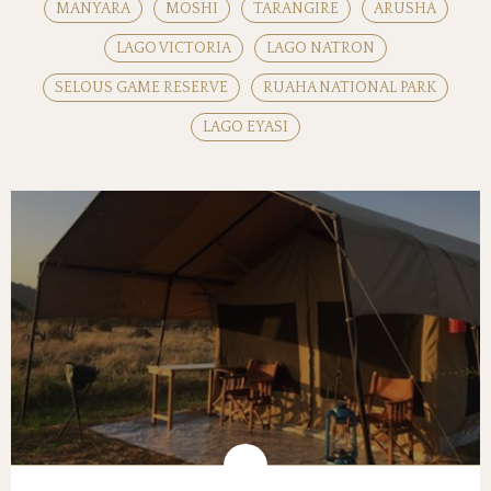
MANYARA
MOSHI
TARANGIRE
ARUSHA
LAGO VICTORIA
LAGO NATRON
SELOUS GAME RESERVE
RUAHA NATIONAL PARK
LAGO EYASI