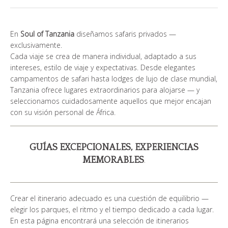
¿QUIÉN SOMOS?
En
Soul of Tanzania
diseñamos safaris privados —
GALERÍA DE FOTOS
exclusivamente.
Cada viaje se crea de manera individual, adaptado a sus
TESTIMONIOS
intereses, estilo de viaje y expectativas. Desde elegantes
campamentos de safari hasta lodges de lujo de clase mundial,
NUESTROS GUÍAS
Tanzania ofrece lugares extraordinarios para alojarse — y
seleccionamos cuidadosamente aquellos que mejor encajan
con su visión personal de África.
CONTACTOS
GUÍAS EXCEPCIONALES, EXPERIENCIAS
MEMORABLES
.
Crear el itinerario adecuado es una cuestión de equilibrio —
elegir los parques, el ritmo y el tiempo dedicado a cada lugar.
En esta página encontrará una selección de itinerarios