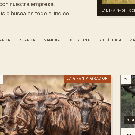
s con nuestra empresa
LÁMINA Nº 01 · S
ís o busca en todo el índice.
ANDA
RUANDA
NAMIBIA
BOTSUANA
SUDÁFRICA
ZA
LA GRAN MIGRACIÓN
2
03
3 D