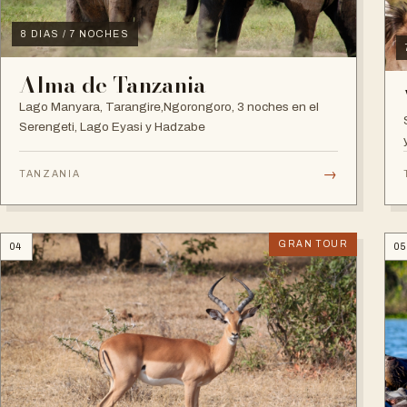
8 DIAS / 7 NOCHES
Alma de Tanzania
Lago Manyara, Tarangire,Ngorongoro, 3 noches en el
Serengeti, Lago Eyasi y Hadzabe
→
TANZANIA
GRAN TOUR
04
05