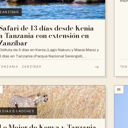
expl
ZANZÍBAR
Safari de 13 días desde Kenia
a Tanzania con extensión en
Zanzíbar
Disfruta de 5 días en Kenia (Lago Nakuru y Masai Mara) y
8 días en Tanzania (Parque Nacional Serengeti,
Ngorongoro, Manyara y Zanzíbar).
→
TANZANIA · ZANZÍBAR
TAN
8
09
6 DIAS & 5 NOCHES
Lo Mejor de Kenya y Tanzania