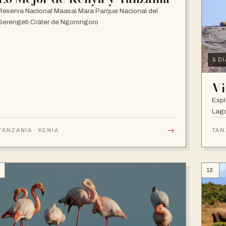
Reserva Nacional Maasai Mara Parque Nacional del
Serengeti Cráter de Ngorongoro
5 D
Vi
Expl
Lago
→
TANZANIA · KENIA
TAN
12