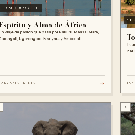
11 DIAS / 10 NOCHES
1 DI
Espíritu y Alma de África
Un viaje de pasión que pasa por Nakuru, Maasai Mara,
To
Serengeti, Ngorongoro, Manyara y Amboseli
Tour
ir a
→
TANZANIA · KENIA
TAN
4
15