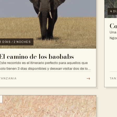
4 D
Co
Una 
Ngor
3 DÍAS / 2 NOCHES
El camino de los baobabs
Este recorrido es el itinerario perfecto para aquellos que
solo tienen 3 días disponibles y desean visitar dos de los
parques nacionales más fa...
→
TANZANIA
TAN