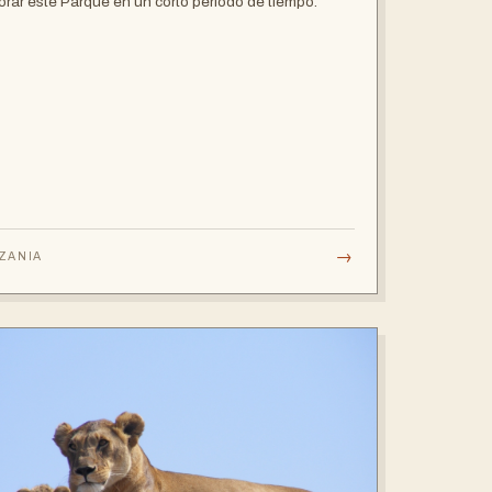
orar este Parque en un corto período de tiempo.
→
ZANIA