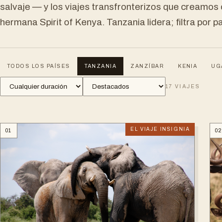
salvaje — y los viajes transfronterizos que creamo
hermana Spirit of Kenya. Tanzania lidera; filtra por pa
TODOS LOS PAÍSES
TANZANIA
ZANZÍBAR
KENIA
UG
17
VIAJES
EL VIAJE INSIGNIA
01
0