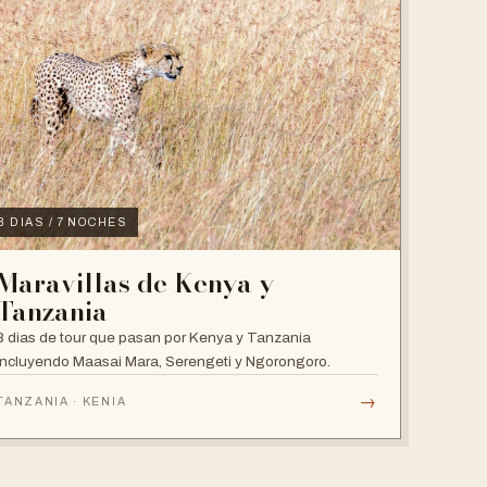
8 DIAS / 7 NOCHES
Maravillas de Kenya y
Tanzania
8 dias de tour que pasan por Kenya y Tanzania
incluyendo Maasai Mara, Serengeti y Ngorongoro.
→
TANZANIA · KENIA