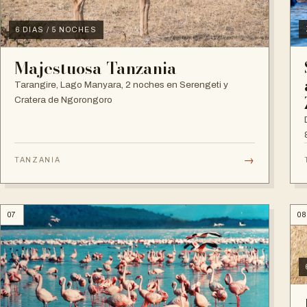
6 DIAS / 5 NOCHES
Majestuosa Tanzania
Tarangire, Lago Manyara, 2 noches en Serengeti y
Cratera de Ngorongoro
→
TANZANIA
07
0