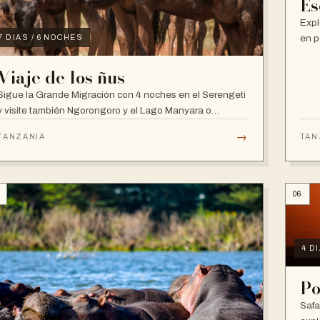
Es
Expl
en p
7 DIAS / 6 NOCHES
Viaje de los ñus
Sigue la Grande Migración con 4 noches en el Serengeti
y visite también Ngorongoro y el Lago Manyara o
Tarangire
→
TANZANIA
TAN
06
4 D
Po
Safa