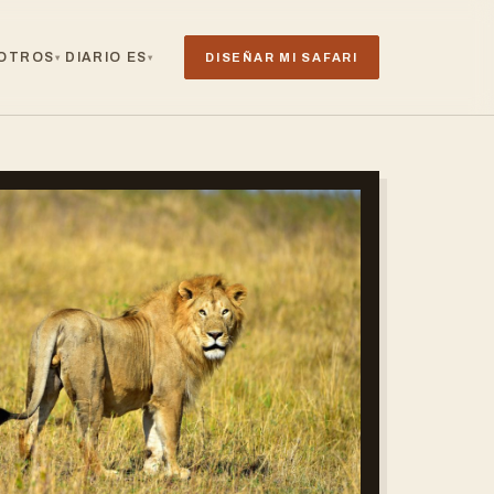
OTROS
DIARIO
ES
DISEÑAR MI SAFARI
▾
▾