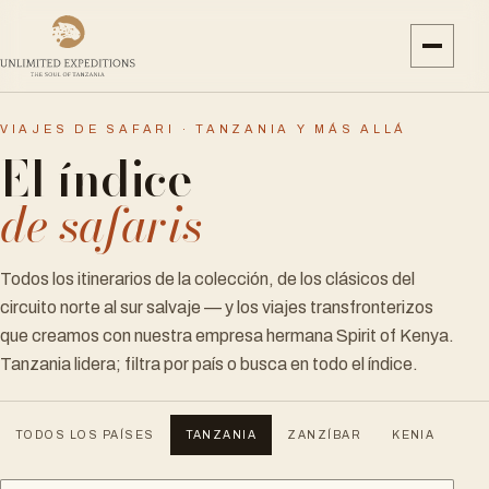
VIAJES DE SAFARI · TANZANIA Y MÁS ALLÁ
El índice
de safaris
Todos los itinerarios de la colección, de los clásicos del
circuito norte al sur salvaje — y los viajes transfronterizos
que creamos con nuestra empresa hermana Spirit of Kenya.
Tanzania lidera; filtra por país o busca en todo el índice.
TODOS LOS PAÍSES
TANZANIA
ZANZÍBAR
KENIA
UG