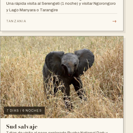
Una rápida visita al Serengeti (1 noche) y visitar Ngorongoro
y Lago Manyara o Tarangire
→
TANZANIA
7 DIAS / 6 NOCHES
Sud salvaje
7 dias de visita al poco explorado Ruaha National Park y