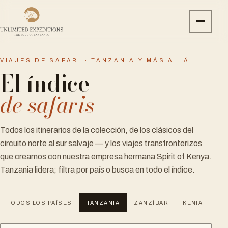
VIAJES DE SAFARI · TANZANIA Y MÁS ALLÁ
El índice
de safaris
Todos los itinerarios de la colección, de los clásicos del
circuito norte al sur salvaje — y los viajes transfronterizos
que creamos con nuestra empresa hermana Spirit of Kenya.
Tanzania lidera; filtra por país o busca en todo el índice.
TODOS LOS PAÍSES
TANZANIA
ZANZÍBAR
KENIA
UG