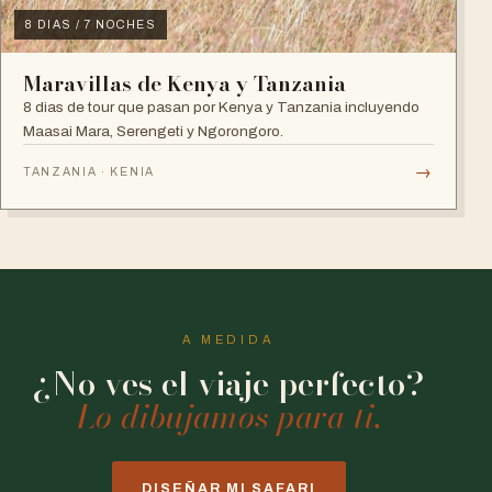
8 DIAS / 7 NOCHES
Maravillas de Kenya y Tanzania
8 dias de tour que pasan por Kenya y Tanzania incluyendo
Maasai Mara, Serengeti y Ngorongoro.
→
TANZANIA · KENIA
A MEDIDA
¿No ves el viaje perfecto?
Lo dibujamos para ti.
DISEÑAR MI SAFARI