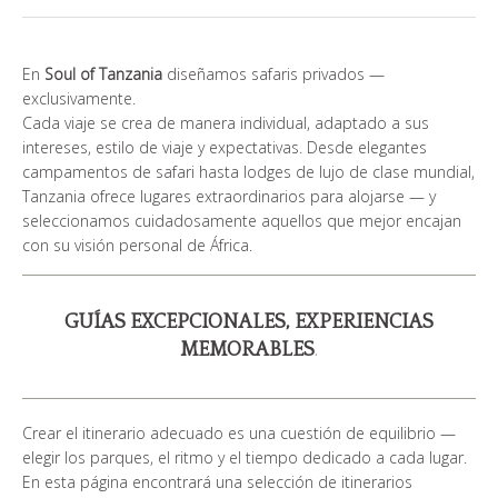
¿QUIÉN SOMOS?
En
Soul of Tanzania
diseñamos safaris privados —
GALERÍA DE FOTOS
exclusivamente.
Cada viaje se crea de manera individual, adaptado a sus
TESTIMONIOS
intereses, estilo de viaje y expectativas. Desde elegantes
campamentos de safari hasta lodges de lujo de clase mundial,
NUESTROS GUÍAS
Tanzania ofrece lugares extraordinarios para alojarse — y
seleccionamos cuidadosamente aquellos que mejor encajan
con su visión personal de África.
CONTACTOS
GUÍAS EXCEPCIONALES, EXPERIENCIAS
MEMORABLES
.
Crear el itinerario adecuado es una cuestión de equilibrio —
elegir los parques, el ritmo y el tiempo dedicado a cada lugar.
En esta página encontrará una selección de itinerarios