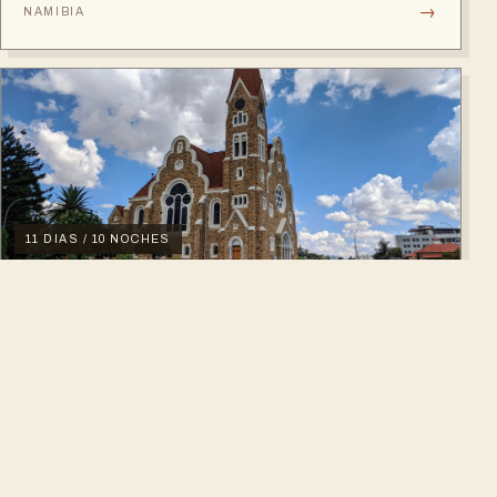
→
NAMIBIA
cultural detail and much more.
11 DIAS / 10 NOCHES
Safari Fotográfico Luxury por Namibia
Windhoek, Sossusvlei, Swakopmund, Spitzkoppe, Etosha
National Park, Okonjima Nature Reserve
→
NAMIBIA