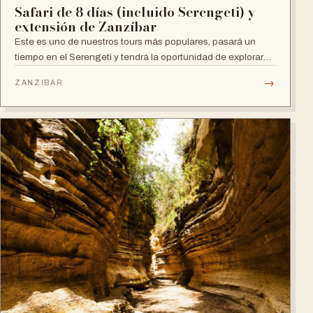
Safari de 8 días (incluido Serengeti) y
extensión de Zanzíbar
Este es uno de nuestros tours más populares, pasará un
tiempo en el Serengeti y tendrá la oportunidad de explorar
Ngorongoro y Manyara o Tarangire.
→
ZANZIBAR