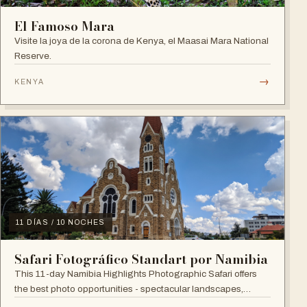
El Famoso Mara
Visite la joya de la corona de Kenya, el Maasai Mara National
Reserve.
→
KENYA
11 DÍAS / 10 NOCHES
Safari Fotográfico Standart por Namibia
This 11-day Namibia Highlights Photographic Safari offers
the best photo opportunities - spectacular landscapes,
fascinating macros, sensual abstracts, full-frontal wildlife,