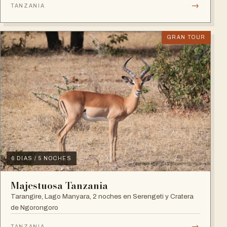
→
TANZANIA
GRAN TOUR
6 DIAS / 5 NOCHES
Majestuosa Tanzania
Tarangire, Lago Manyara, 2 noches en Serengeti y Cratera
de Ngorongoro
→
TANZANIA