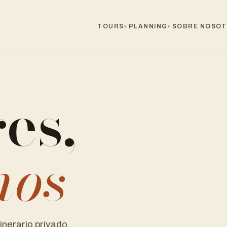
TOURS
PLANNING
SOBRE NOSO
▾
▾
es,
nos
inerario privado,