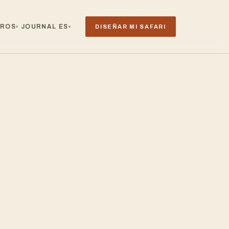
TROS
JOURNAL
ES
DISEÑAR MI SAFARI
▾
▾