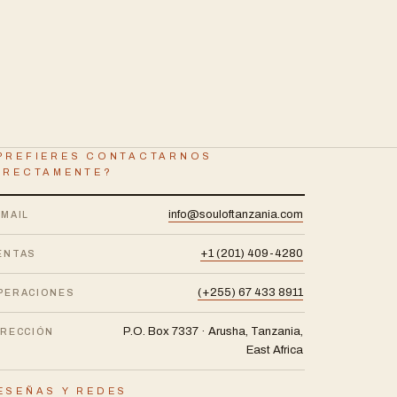
PREFIERES CONTACTARNOS
IRECTAMENTE?
info@souloftanzania.com
-MAIL
+1 (201) 409-4280
ENTAS
(+255) 67 433 8911
PERACIONES
P.O. Box 7337 · Arusha, Tanzania,
IRECCIÓN
East Africa
ESEÑAS Y REDES