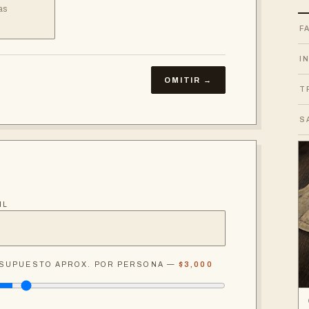
as
F
I
OMITIR →
T
S
IL
SUPUESTO APROX. POR PERSONA —
$3,000