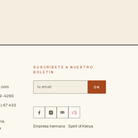
SUSCRÍBETE A NUESTRO
BOLETÍN
a.com
OK
09-4280
) 67 433
ha,
Empresa hermana · Spirit of Kenya
a