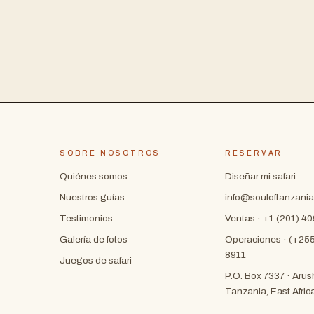
SOBRE NOSOTROS
RESERVAR
Quiénes somos
Diseñar mi safari
Nuestros guías
info@souloftanzani
Testimonios
Ventas · +1 (201) 4
Galería de fotos
Operaciones · (+255
8911
Juegos de safari
P.O. Box 7337 · Arus
Tanzania, East Afric