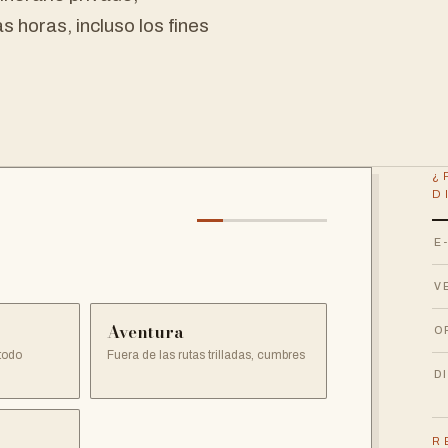
s horas, incluso los fines
¿
D
E
V
Aventura
O
todo
Fuera de las rutas trilladas, cumbres
D
R