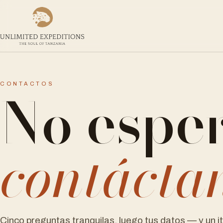
No esper
CONTACTOS
contácta
Cinco preguntas tranquilas, luego tus datos — y un it