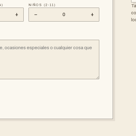
4)
NIÑOS (2-11)
Ta
co
+
−
+
0
lo