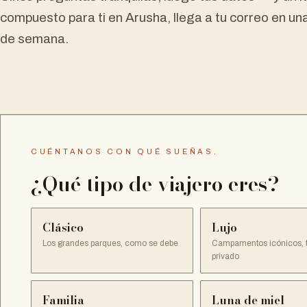
compuesto para ti en Arusha, llega a tu correo en una
de semana.
CUÉNTANOS CON QUÉ SUEÑAS.
¿Qué tipo de viajero eres?
Clásico
Lujo
Los grandes parques, como se debe
Campamentos icónicos, 
privado
Familia
Luna de miel